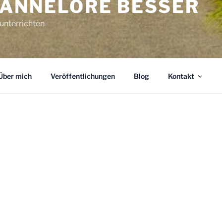
HANNELORE BESSER
unterrichten
Über mich
Veröffentlichungen
Blog
Kontakt
Herzlich willkommen auf meiner Website.
allen Bereichen der Grund-, Aus- und We
Bereich Erziehung und Unterricht brauc
mit mir auf.